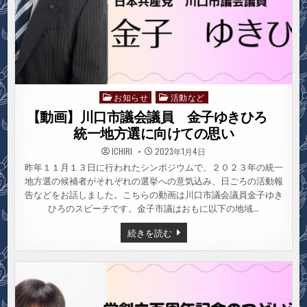
お知らせ
活動など
Posted
in
【動画】川口市議会議員 金子ゆきひろ
統一地方選に向けての思い
ICHIRI
2023年1月4日
昨年１１月１３日に行われたシンポジウムで、２０２３年の統一
地方選の候補者がそれぞれの選挙への意気込み、日ごろの活動報
告などをお話しました。こちらの動画は川口市議会議員金子ゆき
ひろのスピーチです。金子市議はおもに以下の地域…
【動
続きを読む
画】
川
口
市
議
会
議
員