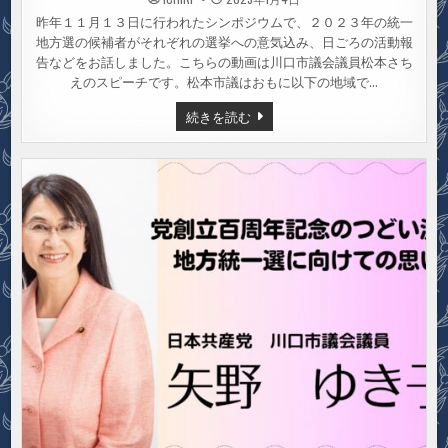
昨年１１月１３日に行われたシンポジウムで、２０２３年の統一
地方選の候補者がそれぞれの選挙への意気込み、日ごろの活動報
告などをお話しました。こちらの動画は川口市議会議員松本さち
えのスピーチです。松本市議はおもに以下の地域で…
【動
続きを読む
画】
川
口
市
議
会
議
員
松
本
さ
ち
え
統
一
地
方
選
に
向
け
て
の
思
い