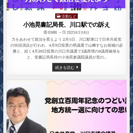
活動など
Posted
in
小池晃書記局長、川口駅での訴え
ICHIRI
2023年2月6日
力をあわせて政治を変えよう 2月5日、川口駅東口で日本共産党
の街頭演説が行われ、4月9日投票の県議選で山﨑すなお候補の必
勝と、続く4月28日投票の川口市議選で1議席増の6議席確保を
と、党書記局長持の小池晃参議院議員が党の…
小
続きを読む
池
晃
書
記
局
長、
川
口
駅
で
の
訴
え