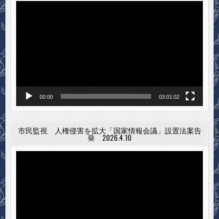
方
動
選
に
画
向
プ
け
て
レ
の
思
ー
い
ヤ
ー
00:00
03:01:02
市民監視 人権侵害を拡大「国家情報会議」設置法案告
発 2026.4.10
動
画
プ
レ
ー
ヤ
ー