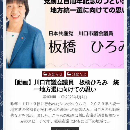
金
子
ゆ
き
ひ
ろ
統
一
地
方
選
に
向
け
て
の
思
い
お知らせ
活動など
Posted
in
【動画】川口市議会議員 板橋ひろみ 統
一地方選に向けての思い
ICHIRI
2023年1月4日
昨年１１月１３日に行われたシンポジウムで、２０２３年の統一
地方選の候補者がそれぞれの選挙への意気込み、日ごろの活動報
告などをお話しました。こちらの動画は川口市議会議員板橋ひろ
みのスピーチです。板橋市議はおもに以下の地域で…