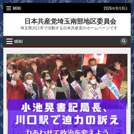
Skip
MENU
2026年8月8日
to
content
日本共産党埼玉南部地区委員会
埼玉県川口市で活動する日本共産党のホームページです
MENU