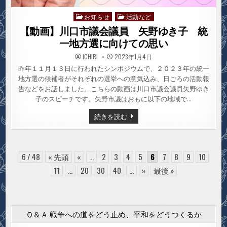
お知らせ
活動など
Posted
in
【動画】川口市議会議員 矢野ゆき子 統
一地方選に向けての思い
ICHIRI
2023年1月4日
昨年１１月１３日に行われたシンポジウムで、２０２３年の統一
地方選の候補者がそれぞれの選挙への意気込み、日ごろの活動報
告などをお話しました。こちらの動画は川口市議会議員矢野ゆき
子のスピーチです。矢野市議はおもに以下の地域で…
【動
続きを読む
画】
川
口
市
議
会
6 / 48
« 先頭
«
...
2
3
4
5
6
7
8
9
10
議
員
11
...
20
30
40
...
»
最後 »
矢
野
ゆ
き
子
統
Ｑ＆Ａ 戦争への道をどう止め、平和をどうつくるか
一
地