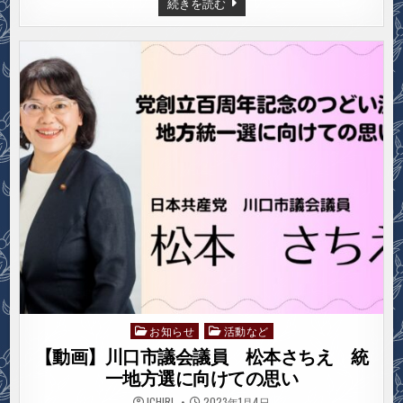
【動
続きを読む
画】
川
口
市
議
会
議
員
板
橋
ひ
ろ
み
統
一
地
方
選
に
向
け
て
の
思
い
お知らせ
活動など
Posted
in
【動画】川口市議会議員 松本さちえ 統
一地方選に向けての思い
ICHIRI
2023年1月4日