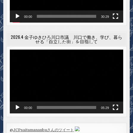
00:00
30:29
2026.4 金子ゆきひろ川口市議 川口で働き、学び、暮ら
せる「自立した街」を目指して
動
画
プ
レ
ー
ヤ
ー
00:00
05:29
@JCPsaitamananbuさんのツイート