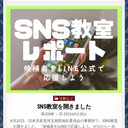
県
知
事
選
は
じ
ま
る
日
本
共
産
党
か
ら
は
柴
岡
ゆ
う
ま
が
出
馬
活動など
Posted
in
SNS教室を開きました
ICHIRI
2023年6月26日
6月25日、日本共産党埼玉南部地区委員会の事務所で、SNS教室
を開きました。「候補者をLINEで応援しよう。ゼロから一歩