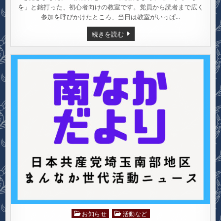
を」と銘打った、初心者向けの教室です。党員から読者まで広く
参加を呼びかけたところ、当日は教室がいっぱ…
SNS
続きを読む
教
室
を
開
き
ま
し
た
お知らせ
活動など
Posted