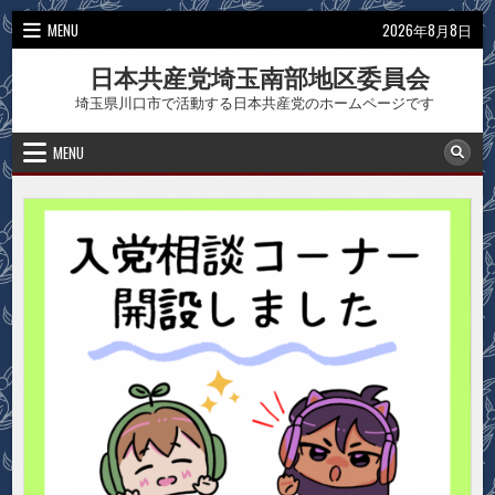
Skip
MENU
2026年8月8日
to
content
日本共産党埼玉南部地区委員会
埼玉県川口市で活動する日本共産党のホームページです
MENU