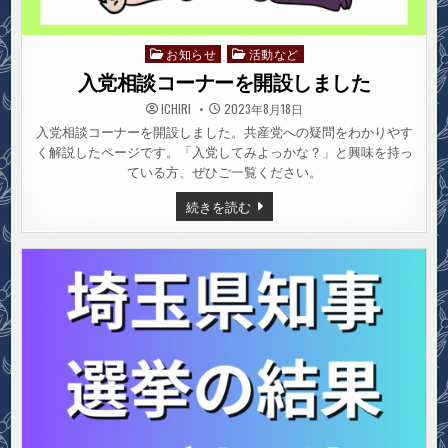
お知らせ
活動など
Posted
in
入党相談コーナーを開設しました
ICHIRI
2023年8月18日
入党相談コーナーを開設しました。共産党への疑問をわかりやす
く解説したページです。「入党してみよっかな？」と興味を持っ
ている方、ぜひご一覧ください。
入
続きを読む
党
相
談
コ
ー
ナ
ー
を
開
設
し
ま
し
た