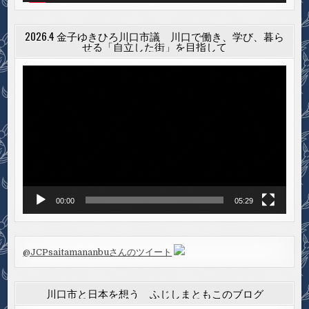
2026.4 金子ゆきひろ川口市議 川口で働き、学び、暮ら
せる「自立した街」を目指して
動
画
プ
レ
ー
ヤ
ー
00:00
05:29
@JCPsaitamananbuさんのツイート
川口市と日本を想う ふじしまともこのブログ