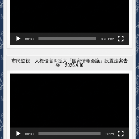
ー
ヤ
ー
00:00
03:01:02
市民監視 人権侵害を拡大「国家情報会議」設置法案告
発 2026.4.10
動
画
プ
レ
ー
ヤ
ー
00:00
30:29