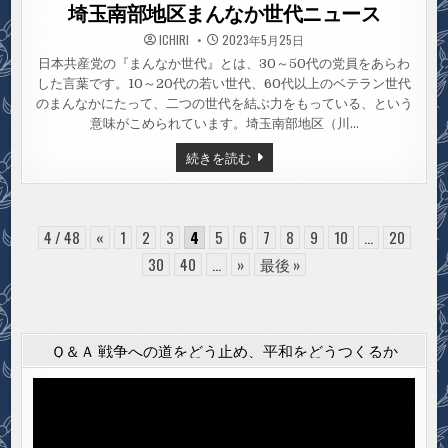
in
埼玉南部地区まんなか世代ニュース
ICHIRI
2023年5月25日
日本共産党の『まんなか世代』とは、30～50代の党員をあらわ
した言葉です。10～20代の若い世代、60代以上のベテラン世代
のまんなかにたって、二つの世代を結ぶ力をもっている、という
意味がこめられています。埼玉南部地区（川…
埼
続きを読む
玉
南
部
地
区
ま
4 / 48
«
1
2
3
4
5
6
7
8
9
10
...
20
ん
な
30
40
...
»
最後 »
か
世
代
ニ
ュ
ー
Ｑ＆Ａ 戦争への道をどう止め、平和をどうつくるか
ス
動
画
プ
レ