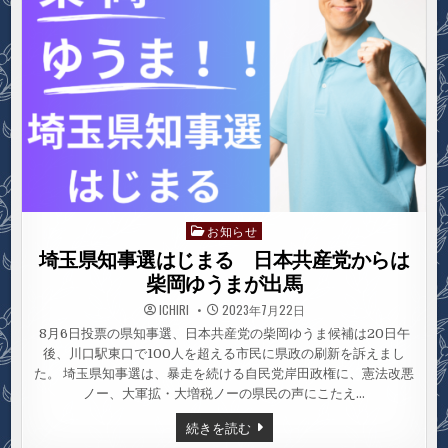
報
告
お知らせ
Posted
in
埼玉県知事選はじまる 日本共産党からは
柴岡ゆうまが出馬
ICHIRI
2023年7月22日
8月6日投票の県知事選、日本共産党の柴岡ゆうま候補は20日午
後、川口駅東口で100人を超える市民に県政の刷新を訴えまし
た。 埼玉県知事選は、暴走を続ける自民党岸田政権に、憲法改悪
ノー、大軍拡・大増税ノーの県民の声にこたえ…
埼
続きを読む
玉