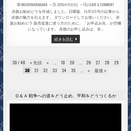
ON
MICHIYAHIRAKAWA
2015年11月1日
LEAVE A COMMENT
赤
旗
赤旗お勧めビラを作成しました。日曜版、11月1日号の記事から
お
赤旗の魅力を伝えます。 ダウンロードしてお使いください。 赤
勧
め
旗お勧めビラ 販売促進に使う方のために、「お申込み先」が空欄
ビ
ラ
になっています。 赤旗のお申し込みは、全…
を
掲
赤
続きを読む
載
旗
し
お
ま
勧
し
た
め
ビ
ラ
30 / 48
« 先頭
«
...
10
20
...
26
27
28
29
を
掲
30
31
32
33
34
35
...
»
最後 »
載
し
ま
し
た
Ｑ＆Ａ 戦争への道をどう止め、平和をどうつくるか
動
画
プ
レ
ー