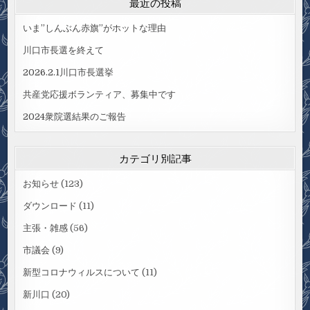
最近の投稿
いま”しんぶん赤旗”がホットな理由
川口市長選を終えて
2026.2.1川口市長選挙
共産党応援ボランティア、募集中です
2024衆院選結果のご報告
カテゴリ別記事
お知らせ
(123)
ダウンロード
(11)
主張・雑感
(56)
市議会
(9)
新型コロナウィルスについて
(11)
新川口
(20)