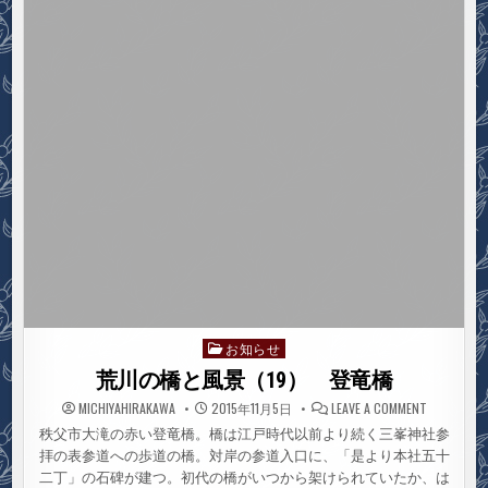
開
日
か
本
れ
共
る
産
党
の
懇
談
会
開
か
れ
る
お知らせ
Posted
in
荒川の橋と風景（19） 登竜橋
ON
MICHIYAHIRAKAWA
2015年11月5日
LEAVE A COMMENT
荒
川
秩父市大滝の赤い登竜橋。橋は江戸時代以前より続く三峯神社参
の
拝の表参道への歩道の橋。対岸の参道入口に、「是より本社五十
橋
と
二丁」の石碑が建つ。初代の橋がいつから架けられていたか、は
風