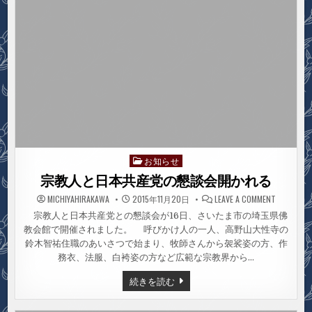
お知らせ
Posted
in
宗教人と日本共産党の懇談会開かれる
ON
MICHIYAHIRAKAWA
2015年11月20日
LEAVE A COMMENT
宗
教
宗教人と日本共産党との懇談会が16日、さいたま市の埼玉県佛
人
教会館で開催されました。 呼びかけ人の一人、高野山大性寺の
と
日
鈴木智祐住職のあいさつで始まり、牧師さんから袈裟姿の方、作
本
共
務衣、法服、白袴姿の方など広範な宗教界から…
産
党
宗
続きを読む
の
教
懇
人
談
と
会