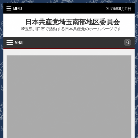
Skip
MENU
2026年8月11日
to
content
日本共産党埼玉南部地区委員会
埼玉県川口市で活動する日本共産党のホームページです
MENU