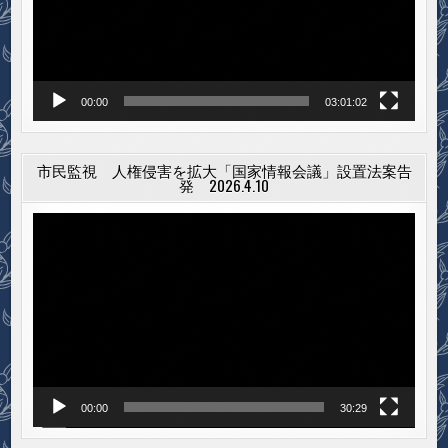
ヤ
ー
00:00
03:01:02
市民監視 人権侵害を拡大「国家情報会議」設置法案告
発 2026.4.10
動
画
プ
レ
ー
ヤ
ー
00:00
30:29