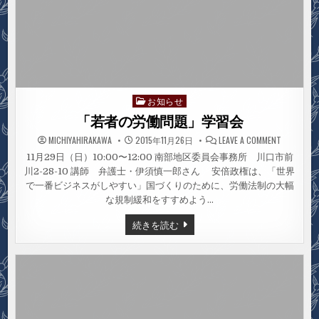
お知らせ
Posted
in
「若者の労働問題」学習会
ON
MICHIYAHIRAKAWA
2015年11月26日
LEAVE A COMMENT
「若
者
11月29日（日）10:00〜12:00 南部地区委員会事務所 川口市前
の
川2-28-10 講師 弁護士・伊須慎一郎さん 安倍政権は、「世界
労
働
で一番ビジネスがしやすい」国づくりのために、労働法制の大幅
問
題」
な規制緩和をすすめよう…
学
習
「若
続きを読む
会
者
の
労
働
問
題」
学
習
会