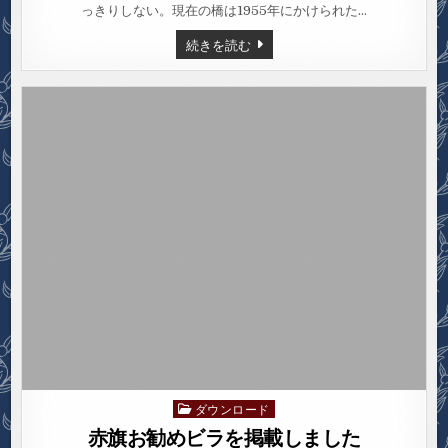
景
っきりしない。現在の橋は1955年にかけられた…
（19）
登
荒
続きを読む
竜
川
橋
の
橋
と
風
景
（19）
登
竜
橋
ダウンロード
Posted
in
赤旗お勧めビラを掲載しました