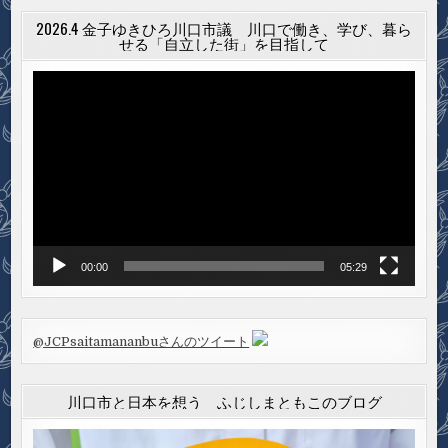
2026.4 金子ゆきひろ川口市議 川口で働き、学び、暮ら
せる「自立した街」を目指して
動
画
プ
レ
ー
ヤ
ー
00:00
05:29
@JCPsaitamananbuさんのツイート
川口市と日本を想う ふじしまともこのブログ