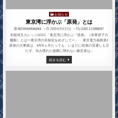
お知らせ
Posted
in
東京湾に浮かぶ「原発」とは
ON
MICHIYAHIRAKAWA
2015年11月27日
LEAVE A COMMENT
東
京
非核埼玉カレッジ2015 「東京湾に浮かぶ『原発』（米軍原子力
湾
艦船）とはー東京湾の非核化をめざしてー」 東京電力福島第1
に
浮
原発の大事故は、4年8ヵ月たっても、いまだに収束の見通しも立
か
ぶ
たず、住み慣れた故郷に帰れない被災者は…
「原
発」
東
続きを読む
と
京
は
湾
に
浮
か
ぶ
「原
発」
と
は